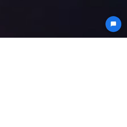
Stellen Sie Ihre private OpenStack-Cloud auf HPE-
Hardware der Enterprise-Klasse bereit.