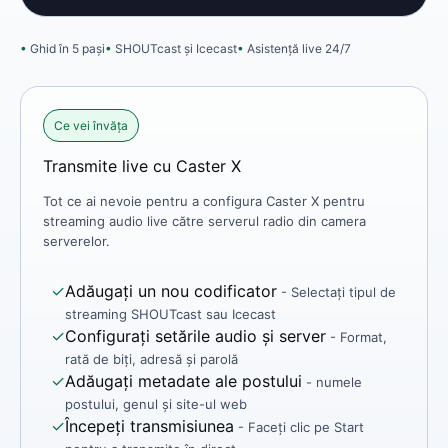
Ghid în 5 pași
SHOUTcast și Icecast
Asistență live 24/7
Ce vei învăța
Transmite live cu Caster X
Tot ce ai nevoie pentru a configura Caster X pentru
streaming audio live către serverul radio din camera
serverelor.
✓
Adăugați un nou codificator
- Selectați tipul de
streaming SHOUTcast sau Icecast
✓
Configurați setările audio și server
- Format,
rată de biți, adresă și parolă
✓
Adăugați metadate ale postului
- numele
postului, genul și site-ul web
✓
Începeți transmisiunea
- Faceți clic pe Start