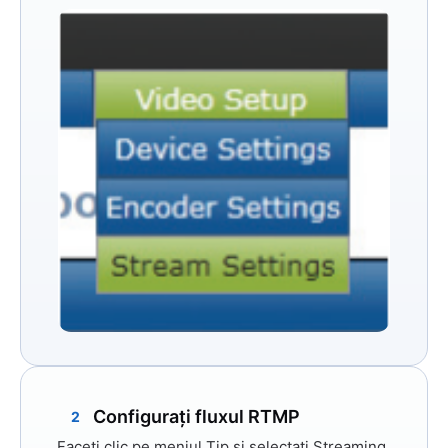
Configurați fluxul RTMP
2
Faceți clic pe meniul
Tip
și selectați
Streaming