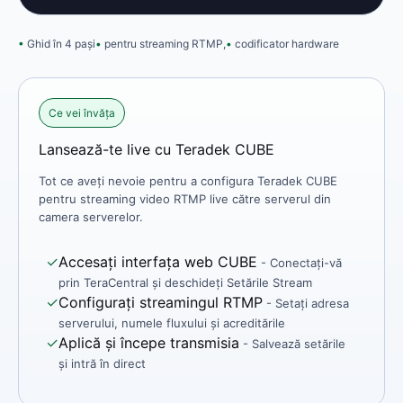
Ghid în 4 pași
pentru streaming RTMP,
codificator hardware
Ce vei învăța
Lansează-te live cu Teradek CUBE
Tot ce aveți nevoie pentru a configura Teradek CUBE
pentru streaming video RTMP live către serverul din
camera serverelor.
✓
Accesați interfața web CUBE
- Conectați-vă
prin TeraCentral și deschideți Setările Stream
✓
Configurați streamingul RTMP
- Setați adresa
serverului, numele fluxului și acreditările
✓
Aplică și începe transmisia
- Salvează setările
și intră în direct