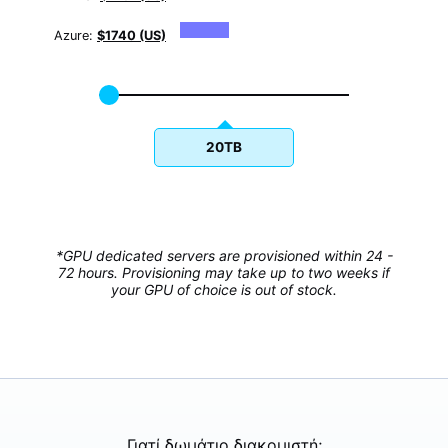
Azure:
$1740 (US)
20TB
*GPU dedicated servers are provisioned within 24 -
72 hours. Provisioning may take up to two weeks if
your GPU of choice is out of stock.
Γιατί δωμάτιο διακομιστή;