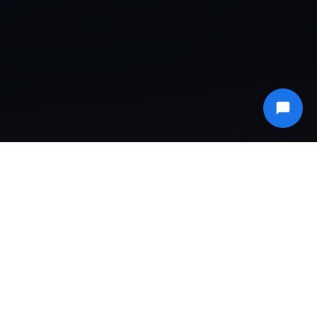
ΡΑΔΙΟΦΩΝΙΚΉ ΜΕΤΆΔΟΣΗ ICECAST ΜΈΣΩ HTTPS