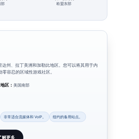
西部
欧盟东部
里达州、拉丁美洲和加勒比地区。您可以将其用于内
抖动零容忍的区域性游戏社区。
地区：
5
美国南部
非常适合流媒体和 VoIP。
纽约的备用站点。
了解更多