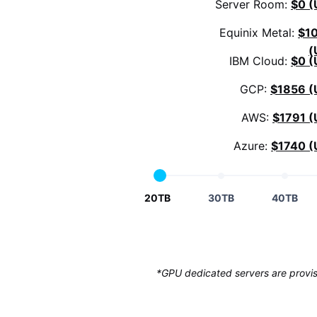
Server Room:
$0 (
Equinix Metal:
$1
(
IBM Cloud:
$0 (
GCP:
$1856 (
AWS:
$1791 (
Azure:
$1740 (
20TB
30TB
40TB
*GPU dedicated servers are provisi