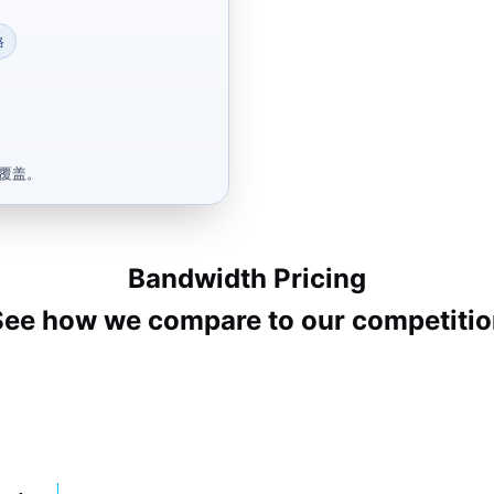
格
覆盖。
Bandwidth Pricing
See how we compare to our competitio