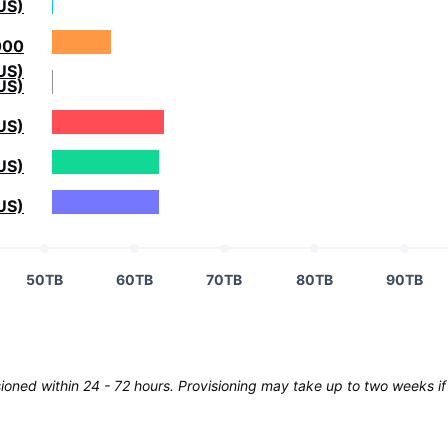
US)
000
US)
US)
US)
US)
US)
50TB
60TB
70TB
80TB
90TB
oned within 24 - 72 hours. Provisioning may take up to two weeks if 