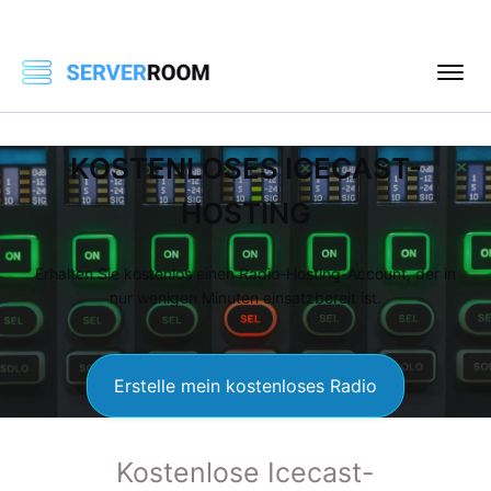
KOSTENLOSES ICECAST-
HOSTING
Erhalten Sie kostenlos einen Radio-Hosting-Account, der in
nur wenigen Minuten einsatzbereit ist.
Erstelle mein kostenloses Radio
Kostenlose Icecast-