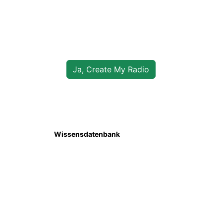
1. Anmelden
Erstellen Sie Ihr kostenloses Server Room Icecast-Hosting-
Konto und erhalten Sie die sofortige Aktivierung.
Ja, Create My Radio
2. Konfigurieren
In unserer
Wissensdatenbank
finden Sie viele hilfreiche
Anleitungen für den Einstieg in Ihren Sender. Wir empfehlen
das Streaming mit dem MIXXX-Encoder.
3. Live gehen
Konfigurieren Sie Ihren Encoder und starten Sie das