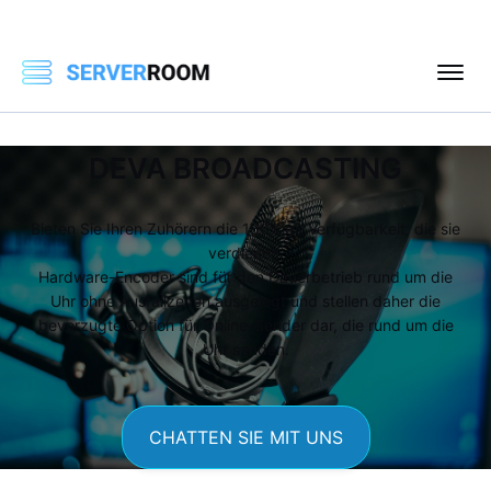
DEVA BROADCASTING
Bieten Sie Ihren Zuhörern die 100%ige Verfügbarkeit, die sie
verdienen.
Hardware-Encoder sind für den Dauerbetrieb rund um die
Uhr ohne Ausfallzeiten ausgelegt und stellen daher die
bevorzugte Option für Online-Sender dar, die rund um die
Uhr senden.
CHATTEN SIE MIT UNS