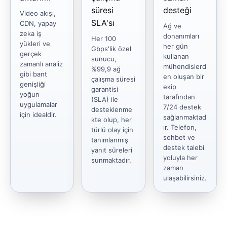
süresi
desteği
Video akışı,
SLA'sı
CDN, yapay
Ağ ve
zeka iş
donanımları
Her 100
yükleri ve
her gün
Gbps'lik özel
gerçek
kullanan
sunucu,
zamanlı analiz
mühendislerd
%99,9 ağ
gibi bant
en oluşan bir
çalışma süresi
genişliği
ekip
garantisi
yoğun
tarafından
(SLA) ile
uygulamalar
7/24 destek
desteklenme
için idealdir.
sağlanmaktad
kte olup, her
ır. Telefon,
türlü olay için
sohbet ve
tanımlanmış
destek talebi
yanıt süreleri
yoluyla her
sunmaktadır.
zaman
ulaşabilirsiniz.