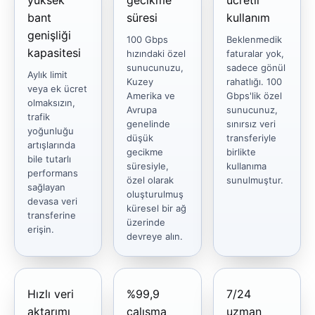
bant
süresi
kullanım
genişliği
100 Gbps
Beklenmedik
kapasitesi
hızındaki özel
faturalar yok,
sunucunuzu,
sadece gönül
Aylık limit
Kuzey
rahatlığı. 100
veya ek ücret
Amerika ve
Gbps'lik özel
olmaksızın,
Avrupa
sunucunuz,
trafik
genelinde
sınırsız veri
yoğunluğu
düşük
transferiyle
artışlarında
gecikme
birlikte
bile tutarlı
süresiyle,
kullanıma
performans
özel olarak
sunulmuştur.
sağlayan
oluşturulmuş
devasa veri
küresel bir ağ
transferine
üzerinde
erişin.
devreye alın.
Hızlı veri
%99,9
7/24
aktarımı
çalışma
uzman