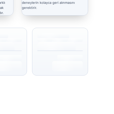
rklı
deneylerin kolayca geri alınmasını
rak
gerektirir.
ır.