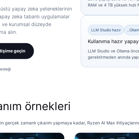
RAM ve 4 TB yüksek hızlı 
nüstü yapay zeka yeteneklerinin
 yapay zeka tabanlı uygulamalar
ns ve kurumsal düzeyde
LLM Studio hazır
, Olla
ma alın.
Kullanıma hazır yapay
etişime geçin
LLM Studio ve Ollama önce
gerektirmeden anında yapa
esteği
anım örnekleri
in gerçek zamanlı çıkarım yapmaya kadar, Ryzen AI Max ihtiyaçlarınız