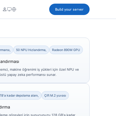
Build your server
rmansı,
50 NPU Hızlandırma,
Radeon 890M GPU
landırması
emci, makine öğrenimi iş yükleri için özel NPU ve
nüstü yapay zeka performansı sunar.
TB'a kadar depolama alanı,
Çift M.2 yuvası
ndırma
şleme görevleri için sunucunuzu 128 GB'a kadar