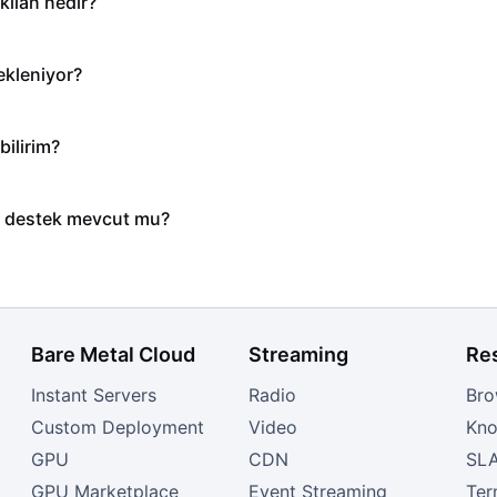
 kılan nedir?
ekleniyor?
bilirim?
ik destek mevcut mu?
Bare Metal Cloud
Streaming
Re
Instant Servers
Radio
Bro
Custom Deployment
Video
Kno
GPU
CDN
SL
GPU Marketplace
Event Streaming
Ter