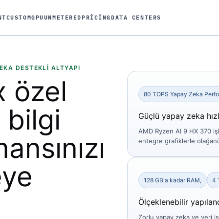
NT
CUSTOM
GPU
UNMETERED
PRICING
DATA CENTERS
EKA DESTEKLI ALTYAPI
x
özel
80 TOPS Yapay Zeka Perfo
 bilgi
Güçlü yapay zeka hız
AMD Ryzen AI 9 HX 370 işl
mansınızı
entegre grafiklerle olağa
eye
128 GB'a kadar RAM,
4 
Ölçeklenebilir yapıla
Zorlu yapay zeka ve veri i