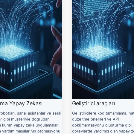
ma Yapay Zekası
Geliştirici araçları
obotları, sanal asistanlar ve sesli
Geliştiricilere kod tamamlama, ha
ar gibi müşteriyle doğrudan
düzeltme önerileri ve API
m kuran yapay zeka uygulamaları
dokümantasyonu oluşturma gibi
ca yardım masalarının otomasyonu
görevlerde yardımcı olan yapay z