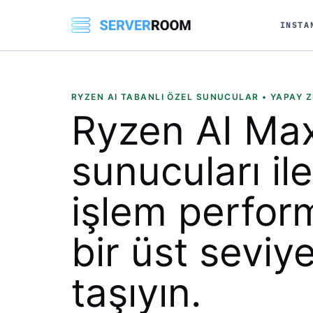
INSTA
RYZEN AI TABANLI ÖZEL SUNUCULAR • YAPAY Z
Ryzen AI Ma
sunucuları ile
işlem perfor
bir üst seviy
taşıyın.