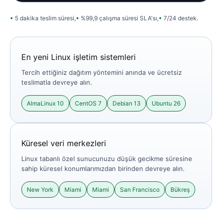
5 dakika teslim süresi,
%99,9 çalışma süresi SLA'sı,
7/24 destek.
En yeni Linux işletim sistemleri
Tercih ettiğiniz dağıtım yöntemini anında ve ücretsiz
teslimatla devreye alın.
AlmaLinux 10
CentOS 7
Debian 13
Ubuntu 26
Küresel veri merkezleri
Linux tabanlı özel sunucunuzu düşük gecikme süresine
sahip küresel konumlarımızdan birinden devreye alın.
New York
Miami
Miami
San Francisco
Bükreş