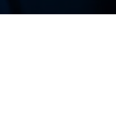
OYUN S
Özel yapılandırmalar
Sunucu özelliklerinizi o
gereksinimlerinize göre
uyarlayın. Özel