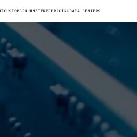
NT
CUSTOM
GPU
UNMETERED
PRICING
DATA CENTERS