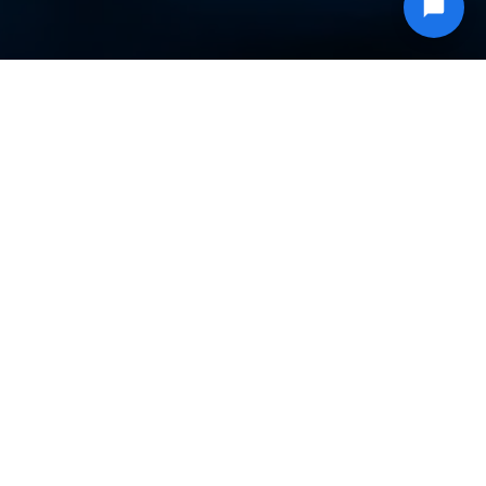
L BULUT
ynakların optimize
lmiş kullanımı
iksel bir sunucu, sanal
inelerdeki %15'lik