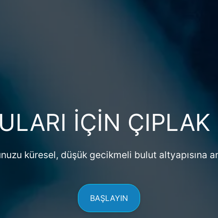
LARI IÇIN ÇIPLAK
uzu küresel, düşük gecikmeli bulut altyapısına an
BAŞLAYIN