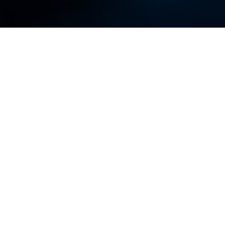
UNUCULARI IÇIN TASARLANMIŞ ÇIPLAK META
Performans
Ka
edi
yun
Sanal makinelere kıyasla,
fiziksel bulut sunucuları
Fiz
%30'a kadar daha iyi işlem
mak