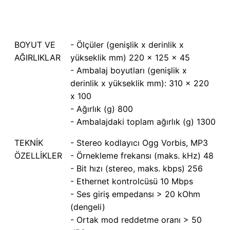
BOYUT VE
- Ölçüler (genişlik x derinlik x
AĞIRLIKLAR
yükseklik mm) 220 x 125 x 45
- Ambalaj boyutları (genişlik x
derinlik x yükseklik mm): 310 x 220
x 100
- Ağırlık (g) 800
- Ambalajdaki toplam ağırlık (g) 1300
TEKNİK
- Stereo kodlayıcı Ogg Vorbis, MP3
ÖZELLİKLER
- Örnekleme frekansı (maks. kHz) 48
- Bit hızı (stereo, maks. kbps) 256
- Ethernet kontrolcüsü 10 Mbps
- Ses giriş empedansı > 20 kOhm
(dengeli)
- Ortak mod reddetme oranı > 50