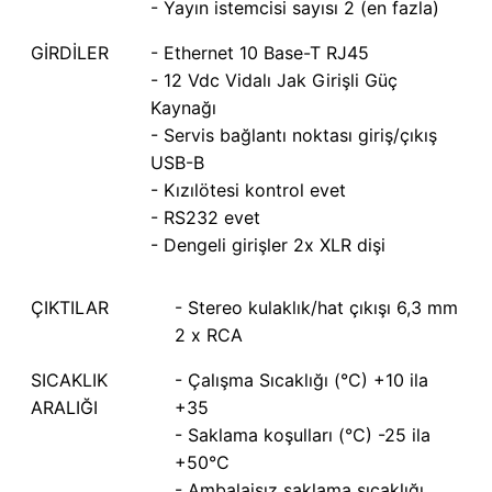
- Yayın istemcisi sayısı 2 (en fazla)
GİRDİLER
- Ethernet 10 Base-T RJ45
- 12 Vdc Vidalı Jak Girişli Güç
Kaynağı
- Servis bağlantı noktası giriş/çıkış
USB-B
- Kızılötesi kontrol evet
- RS232 evet
- Dengeli girişler 2x XLR dişi
ÇIKTILAR
- Stereo kulaklık/hat çıkışı 6,3 mm
2 x RCA
SICAKLIK
- Çalışma Sıcaklığı (°C) +10 ila
ARALIĞI
+35
- Saklama koşulları (°C) -25 ila
+50°C
- Ambalajsız saklama sıcaklığı