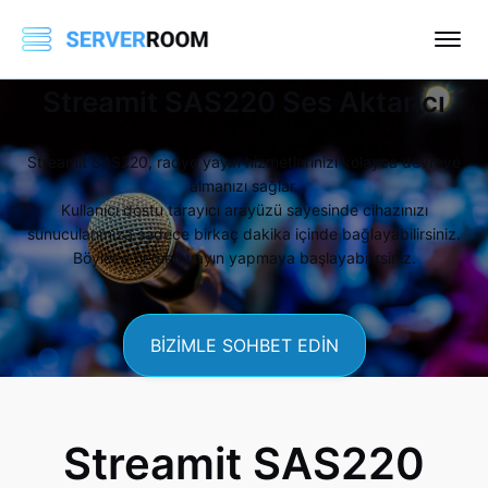
Streamit SAS220 Ses Aktarıcı
Streamit SAS220, radyo yayın hizmetlerinizi kolayca devreye
almanızı sağlar.
Kullanıcı dostu tarayıcı arayüzü sayesinde cihazınızı
sunucularımıza sadece birkaç dakika içinde bağlayabilirsiniz.
Böylece hemen yayın yapmaya başlayabilirsiniz.
BİZİMLE SOHBET EDİN
Streamit SAS220