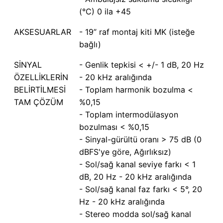
(°C) 0 ila +45
AKSESUARLAR
- 19” raf montaj kiti MK (isteğe
bağlı)
SİNYAL
- Genlik tepkisi < +/- 1 dB, 20 Hz
ÖZELLİKLERİN
- 20 kHz aralığında
BELİRTİLMESİ
- Toplam harmonik bozulma <
TAM ÇÖZÜM
%0,15
- Toplam intermodülasyon
bozulması < %0,15
- Sinyal-gürültü oranı > 75 dB (0
dBFS'ye göre, Ağırlıksız)
- Sol/sağ kanal seviye farkı < 1
dB, 20 Hz - 20 kHz aralığında
- Sol/sağ kanal faz farkı < 5°, 20
Hz - 20 kHz aralığında
- Stereo modda sol/sağ kanal