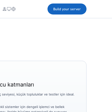
Build your server
u katmanları
 ​​seviyesi, küçük topluluklar ve testler için ideal.
kli sistemler için dengeli işlemci ve bellek
nsı, ileride büyüme potansiyeli de sunuyor.