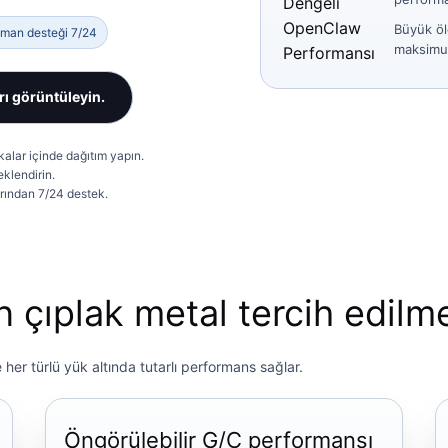
Dengeli
OpenClaw
Büyük öl
man desteği 7/24
maksimu
Performansı
rı görüntüleyin.
alar içinde dağıtım yapın.
klendirin.
rından 7/24 destek.
çıplak metal tercih edilme
her türlü yük altında tutarlı performans sağlar.
Öngörülebilir G/Ç performansı