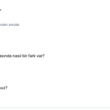
r
ulan sorular.
sında nasıl bir fark var?
nuz?