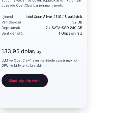
Yoğun iş yükleri ve büyük topluluklar için kurumsal
düzeyde OpenClaw barındırma hizmeti.
İşlemci
Intel Xeon Silver 4110 / 8 çekirdek
Veri deposu
32 GB
Depolamak
2 x SATA-SSD 240 GB
Bant genişliği
1 Gbps sınırsız
133,95 dolar
/ ay
LLM ve OpenClaw'ı aynı makinede çalıştırmak için
GPU ile birlikte kullanılabilir.
Şimdi sipariş verin