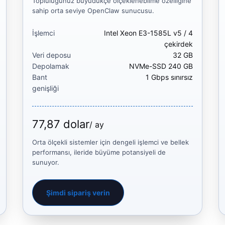
Topluluğunuz büyüdükçe ölçeklenebilme özelliğine
sahip orta seviye OpenClaw sunucusu.
İşlemci
Intel Xeon E3-1585L v5 / 4
çekirdek
Veri deposu
32 GB
Depolamak
NVMe-SSD 240 GB
Bant
1 Gbps sınırsız
genişliği
77,87 dolar
/ ay
Orta ölçekli sistemler için dengeli işlemci ve bellek
performansı, ileride büyüme potansiyeli de
sunuyor.
Şimdi sipariş verin