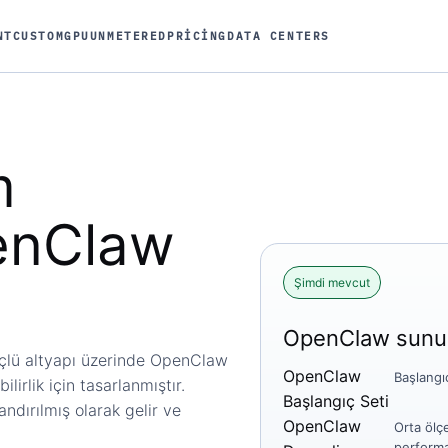
NT
CUSTOM
GPU
UNMETERED
PRICING
DATA CENTERS
m
enClaw
Şimdi mevcut
OpenClaw sunuc
çlü altyapı üzerinde OpenClaw
OpenClaw
Başlangıç
ilirlik için tasarlanmıştır.
Başlangıç ​​Seti
ndırılmış olarak gelir ve
OpenClaw
Orta ölçe
performa