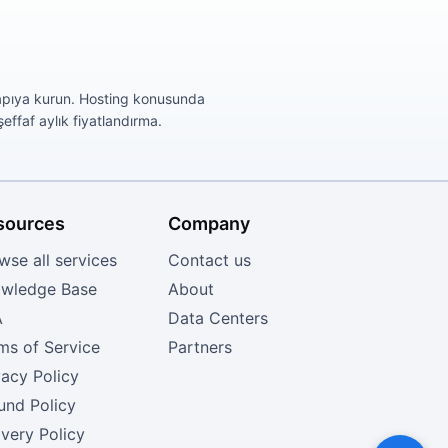
yapıya kurun. Hosting konusunda
ffaf aylık fiyatlandırma.
sources
Company
wse all services
Contact us
wledge Base
About
A
Data Centers
ms of Service
Partners
vacy Policy
und Policy
ivery Policy