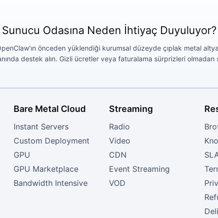
Sunucu Odasına Neden İhtiyaç Duyuluyor?
 OpenClaw'ın önceden yüklendiği kurumsal düzeyde çıplak metal alt
nda destek alın. Gizli ücretler veya faturalama sürprizleri olmadan şe
Bare Metal Cloud
Streaming
Re
Instant Servers
Radio
Bro
Custom Deployment
Video
Kno
GPU
CDN
SL
GPU Marketplace
Event Streaming
Ter
Bandwidth Intensive
VOD
Pri
Ref
Del