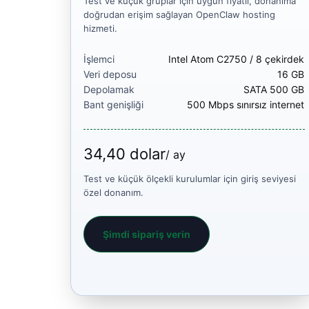
Test ve küçük gruplar için uygun fiyatlı, donanıma
doğrudan erişim sağlayan OpenClaw hosting
hizmeti.
İşlemci
Intel Atom C2750 / 8 çekirdek
Veri deposu
16 GB
Depolamak
SATA 500 GB
Bant genişliği
500 Mbps sınırsız internet
34,40 dolar
/ ay
Test ve küçük ölçekli kurulumlar için giriş seviyesi
özel donanım.
Şimdi sipariş verin