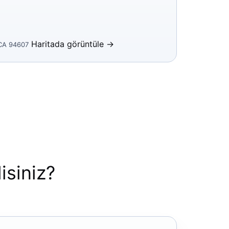
Haritada görüntüle →
 CA 94607
isiniz?