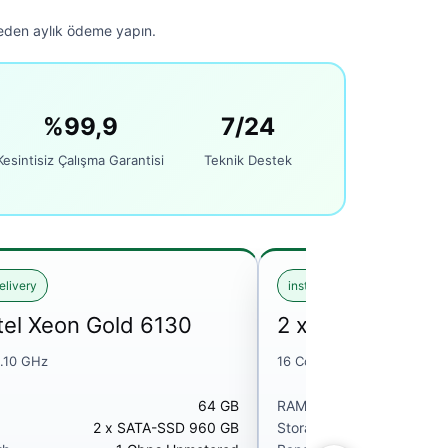
meden aylık ödeme yapın.
%99,9
7/24
Kesintisiz Çalışma Garantisi
Teknik Destek
elivery
instant delivery
ntel Xeon Gold 6130
2 x Intel Xeon G
2.10 GHz
16 Core 2.10 GHz
64 GB
RAM
2 x SATA-SSD 960 GB
Storage
2 