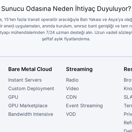
Sunucu Odasına Neden İhtiyaç Duyuluyor?
e, 15'ten fazla transit operatör aracılığıyla Batı Yakası ve Asya'ya o
 enerji uygulamaları, anında kurulum, sınırsız bant genişliği ve tam 
Altyapı mühendislerinden 7/24 uzman desteği alın. Uzun vadeli sözleş
şeffaf aylık fiyatlandırma.
Bare Metal Cloud
Streaming
Re
Instant Servers
Radio
Bro
Custom Deployment
Video
Kno
GPU
CDN
SL
GPU Marketplace
Event Streaming
Ter
Bandwidth Intensive
VOD
Pri
Ref
Del