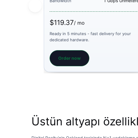
Bandwidth
1 Gbps Unmeter
$119.37
/ mo
Ready in 5 minutes - fast delivery for your
dedicated hardware.
Order now
Üstün altyapı özellikl
Digital Realty'nin Oakland tesisinde N+1 yedekleme sis