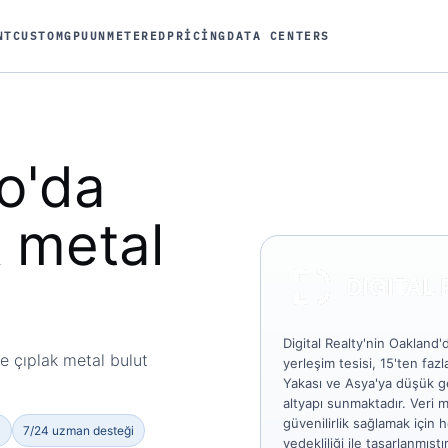
NT
CUSTOM
GPU
UNMETERED
PRICING
DATA CENTERS
o'da
k metal
Digital Realty'nin Oakland
e çıplak metal bulut
yerleşim tesisi, 15'ten fazl
Yakası ve Asya'ya düşük ge
altyapı sunmaktadır. Veri 
güvenilirlik sağlamak için
i
7/24 uzman desteği
yedekliliği ile tasarlanmıştır