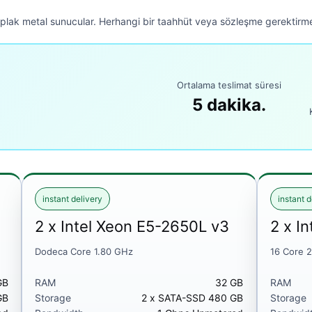
çıplak metal sunucular. Herhangi bir taahhüt veya sözleşme gerektir
Ortalama teslimat süresi
5 dakika.
instant delivery
instant d
2 x Intel Xeon E5-2650L v3
2 x I
Dodeca Core 1.80 GHz
16 Core 
GB
RAM
32 GB
RAM
GB
Storage
2 x SATA-SSD 480 GB
Storage