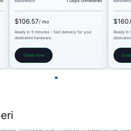
ed
Bandwidth
1 Gbps Unmetered
Bandwid
$106.57
$160.
/ mo
Ready in 5 minutes - fast delivery for your
Ready in 
dedicated hardware.
dedicate
Order now
Ord
eri
temleri, sürdürülebilir enerji uygulamaları ve gelişmiş güvenlik kontr