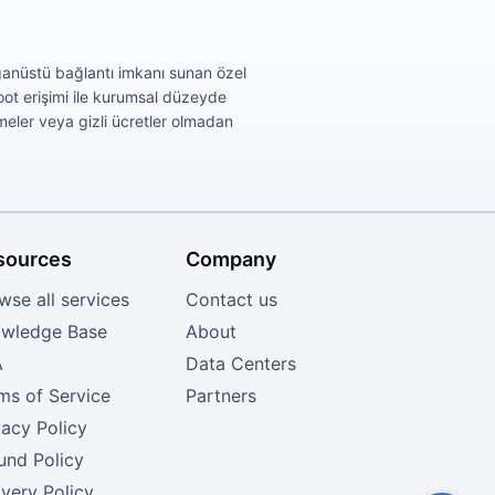
lağanüstü bağlantı imkanı sunan özel
root erişimi ile kurumsal düzeyde
meler veya gizli ücretler olmadan
sources
Company
wse all services
Contact us
wledge Base
About
A
Data Centers
ms of Service
Partners
vacy Policy
und Policy
ivery Policy