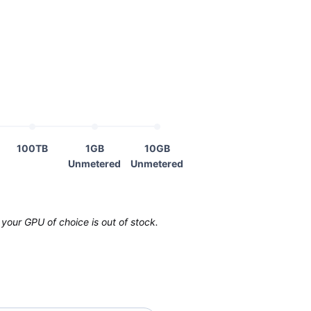
100TB
1GB
10GB
Unmetered
Unmetered
your GPU of choice is out of stock.