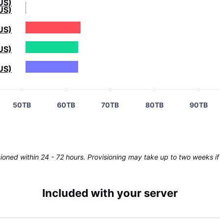
US)
US)
US)
US)
US)
50TB
60TB
70TB
80TB
90TB
oned within 24 - 72 hours. Provisioning may take up to two weeks if 
Included with your server