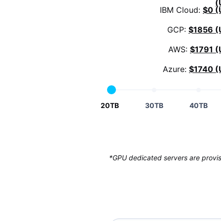
(
IBM Cloud:
$0 (
GCP:
$1856 (
AWS:
$1791 (
Azure:
$1740 (
20TB
30TB
40TB
*GPU dedicated servers are provisi