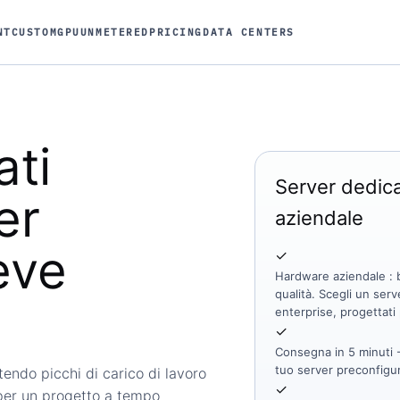
NT
CUSTOM
GPU
UNMETERED
PRICING
DATA CENTERS
ati
Server dedicat
er
aziendale
eve
✓
Hardware aziendale
: 
qualità. Scegli un ser
enterprise, progettati 
✓
Consegna in 5 minuti
-
tuo server preconfigu
endo picchi di carico di lavoro
✓
 per un progetto a tempo