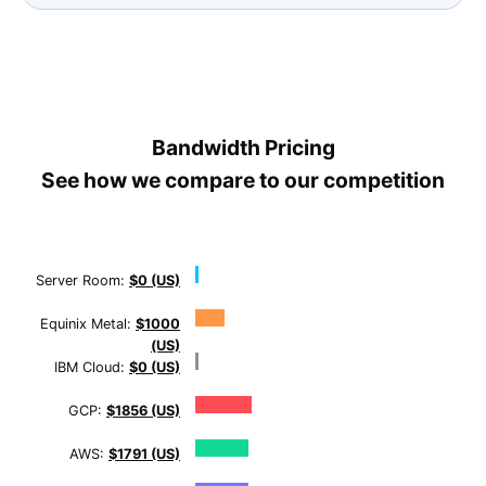
Bandwidth Pricing
See how we compare to our competition
Server Room:
$0 (US)
Equinix Metal:
$1000
(US)
IBM Cloud:
$0 (US)
GCP:
$1856 (US)
AWS:
$1791 (US)