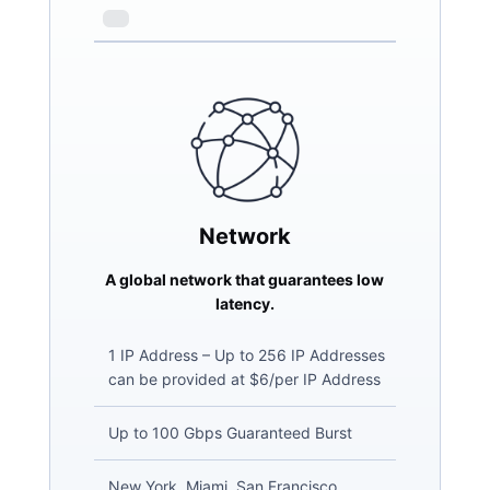
Network
A global network that guarantees low
latency.
1 IP Address – Up to 256 IP Addresses
can be provided at $6/per IP Address
Up to 100 Gbps Guaranteed Burst
New York, Miami, San Francisco,