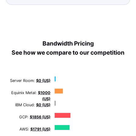
Bandwidth Pricing
See how we compare to our competition
Server Room:
$0 (US)
Equinix Metal:
$1000
(US)
IBM Cloud:
$0 (US)
GCP:
$1856 (US)
AWS:
$1791 (US)