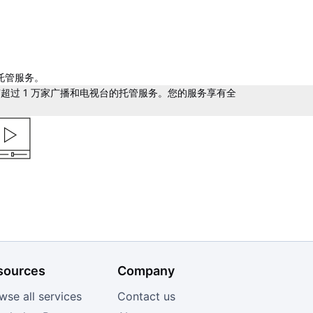
托管服务。
过 1 万家广播和电视台的托管服务。您的服务享有全
. 上线
用我们的代码生成器创建您的播放器，然后将代码粘贴到
何 HTML 网站上。您的视频流可以在任何连接到互联网
的设备上访问。
sources
Company
wse all services
Contact us