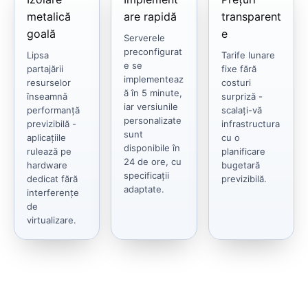
metalică
are rapidă
transparent
goală
e
Serverele
preconfigurat
Lipsa
Tarife lunare
e se
partajării
fixe fără
implementeaz
resurselor
costuri
ă în 5 minute,
înseamnă
surpriză -
iar versiunile
performanță
scalați-vă
personalizate
previzibilă -
infrastructura
sunt
aplicațiile
cu o
disponibile în
rulează pe
planificare
24 de ore, cu
hardware
bugetară
specificații
dedicat fără
previzibilă.
adaptate.
interferențe
de
virtualizare.