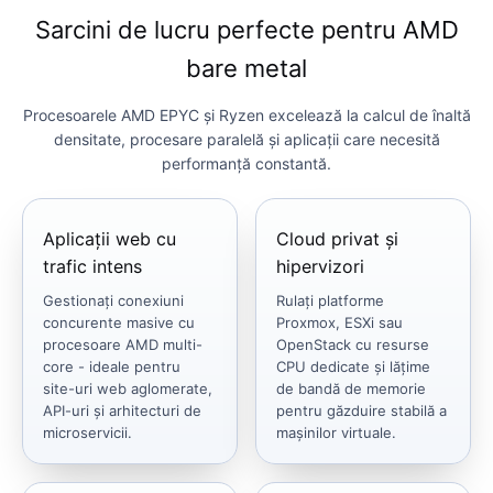
Sarcini de lucru perfecte pentru AMD
bare metal
Procesoarele AMD EPYC și Ryzen excelează la calcul de înaltă
densitate, procesare paralelă și aplicații care necesită
performanță constantă.
Aplicații web cu
Cloud privat și
trafic intens
hipervizori
Gestionați conexiuni
Rulați platforme
concurente masive cu
Proxmox, ESXi sau
procesoare AMD multi-
OpenStack cu resurse
core - ideale pentru
CPU dedicate și lățime
site-uri web aglomerate,
de bandă de memorie
API-uri și arhitecturi de
pentru găzduire stabilă a
microservicii.
mașinilor virtuale.