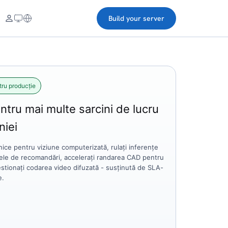
Build your server
tru producție
ntru mai multe sarcini de lucru
niei
ice pentru viziune computerizată, rulați inferențe
rele de recomandări, accelerați randarea CAD pentru
stionați codarea video difuzată - susținută de SLA-
e.