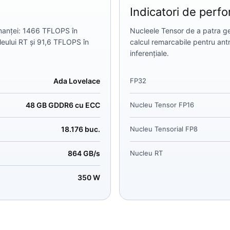
Indicatori de perf
rmanței: 1466 TFLOPS în
Nucleele Tensor de a patra g
leului RT și 91,6 TFLOPS în
calcul remarcabile pentru antre
inferențiale.
Ada Lovelace
FP32
48 GB GDDR6 cu ECC
Nucleu Tensor FP16
18.176 buc.
Nucleu Tensorial FP8
864 GB/s
Nucleu RT
350 W