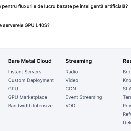
entru fluxurile de lucru bazate pe inteligență artificială?
de serverele GPU L40S?
Bare Metal Cloud
Streaming
Re
Instant Servers
Radio
Bro
Custom Deployment
Video
Kno
GPU
CDN
SL
GPU Marketplace
Event Streaming
Ter
Bandwidth Intensive
VOD
Pri
Ref
Del