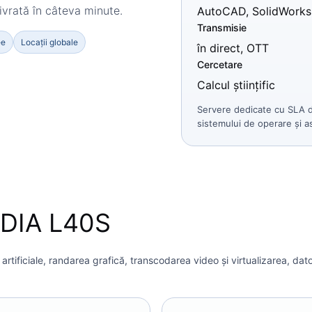
ivrată în câteva minute.
AutoCAD, SolidWorks
Transmisie
ee
Locații globale
în direct, OTT
Cercetare
Calcul științific
Servere dedicate cu SLA d
sistemului de operare și as
IDIA L40S
tificiale, randarea grafică, transcodarea video și virtualizarea, dato