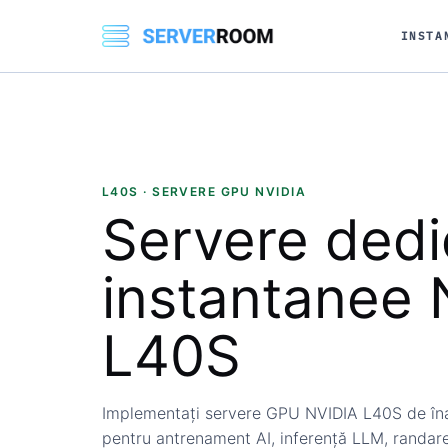
INSTA
L40S · SERVERE GPU NVIDIA
Servere dedi
instantanee
L40S
Implementați servere GPU NVIDIA L40S de îna
pentru antrenament AI, inferență LLM, randare