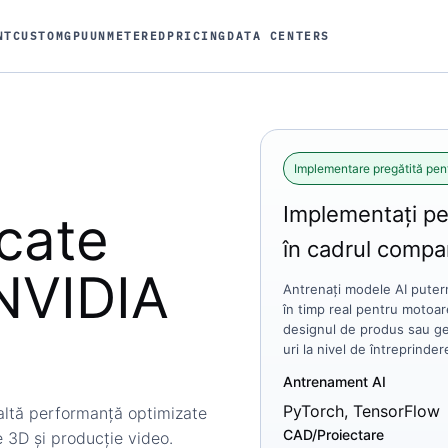
NT
CUSTOM
GPU
UNMETERED
PRICING
DATA CENTERS
Implementare pregătită pen
Implementați pe
cate
în cadrul compa
NVIDIA
Antrenați modele AI putern
în timp real pentru motoa
designul de produs sau ge
uri la nivel de întreprinder
Antrenament AI
PyTorch, TensorFlow
ltă performanță optimizate
CAD/Proiectare
 3D și producție video.