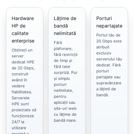
Hardware
Lățime de
Porturi
HP de
bandă
nepartajate
calitate
nelimitată
Portul tău de
enterprise
20 Gbps este
Fără
atribuit
plafonare,
Obțineți un
exclusiv
fără restricții
server
serverului tău
de timp și
dedicat HPE
dedicat. Fără
fără taxe
de 20 Gbps,
porturi
surpriză. Pur
construit
partajate sau
și simplu
având în
supravânzare
porturi
vedere
a lățimii de
nelimitate,
fiabilitatea.
bandă.
pentru
Serverele
aplicații sau
HPE sunt
site-uri web
proiectate să
cu lățime de
funcționeze
bandă mare.
24/7 la
utilizare
maximă a