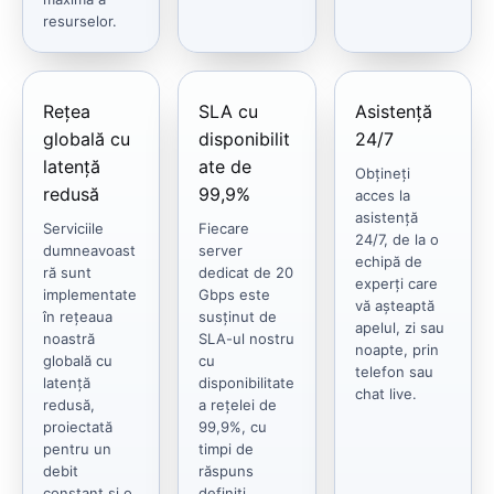
resurselor.
Rețea
SLA cu
Asistență
globală cu
disponibilit
24/7
latență
ate de
Obțineți
redusă
99,9%
acces la
asistență
Serviciile
Fiecare
24/7, de la o
dumneavoast
server
echipă de
ră sunt
dedicat de 20
experți care
implementate
Gbps este
vă așteaptă
în rețeaua
susținut de
apelul, zi sau
noastră
SLA-ul nostru
noapte, prin
globală cu
cu
telefon sau
latență
disponibilitate
chat live.
redusă,
a rețelei de
proiectată
99,9%, cu
pentru un
timpi de
debit
răspuns
constant și o
definiți