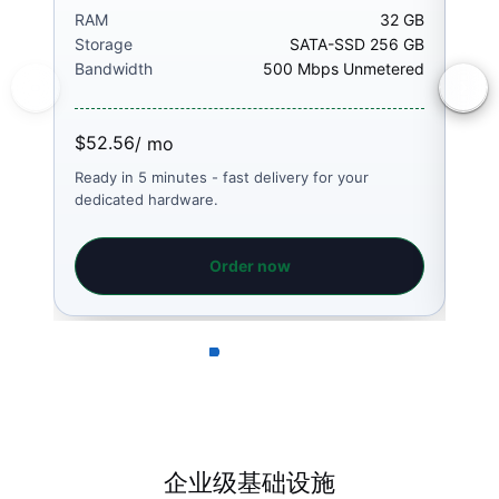
RAM
32 GB
RA
Storage
SATA-SSD 256 GB
Sto
Bandwidth
500 Mbps Unmetered
Ban
$52.56
$52
/ mo
Ready in 5 minutes - fast delivery for your
Read
dedicated hardware.
dedi
Order now
企业级基础设施