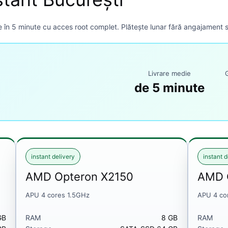
 în 5 minute cu acces root complet. Plătește lunar fără angajament 
Livrare medie
de 5 minute
instant delivery
instant d
AMD Opteron X2150
AMD 
APU 4 cores 1.5GHz
APU 4 co
GB
RAM
8 GB
RAM