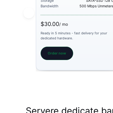
Storage
SATA-SSD 128 
Bandwidth
500 Mbps Unmeter
$30.00
/ mo
Ready in 5 minutes - fast delivery for your
dedicated hardware.
Order now
Servere dedicate bar