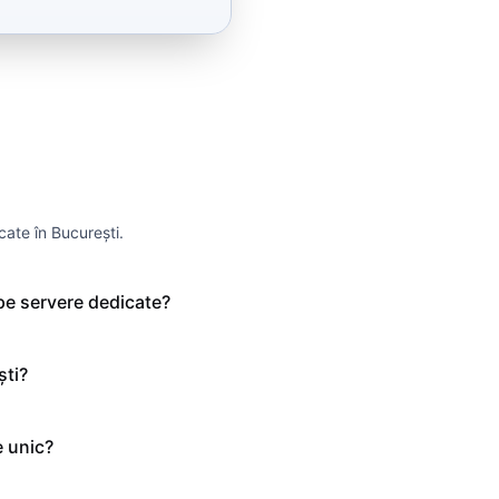
cate în București.
pe servere dedicate?
ști?
e unic?