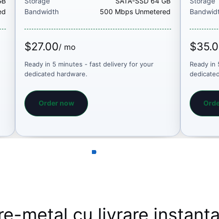
GB
Storage
SATA-SSD 64 GB
Storage
ed
Bandwidth
500 Mbps Unmetered
Bandwid
$27.00
$35.
/ mo
Ready in 5 minutes - fast delivery for your
Ready in 
dedicated hardware.
dedicate
Order now
Ord
e-metal cu livrare instant