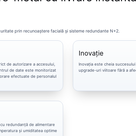
uritate prin recunoaștere facială și sisteme redundante N+2.
Inovaţie
rict de autorizare a accesului,
Inovația este cheia succesului
ntrul de date este monitorizat
upgrade-uri viitoare fără a af
 orare efectuate de personalul
t cu redundanță de alimentare
mperatura și umiditatea optime