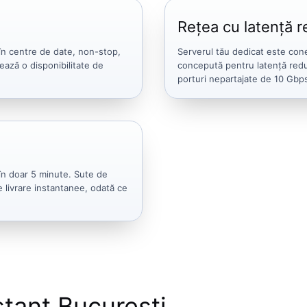
Rețea cu latență 
 în centre de date, non-stop,
Serverul tău dedicat este cone
ează o disponibilitate de
concepută pentru latență redu
porturi nepartajate de 10 Gbp
în doar 5 minute. Sute de
 livrare instantanee, odată ce
stant București