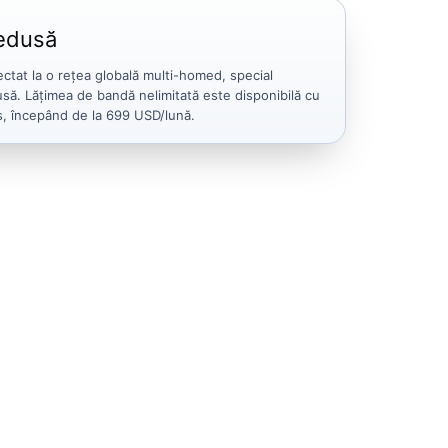
redusă
ctat la o rețea globală multi-homed, special
să. Lățimea de bandă nelimitată este disponibilă cu
s, începând de la 699 USD/lună.