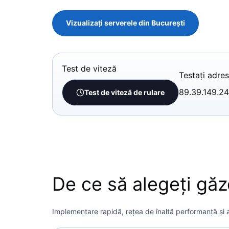
Vizualizați serverele din București
Test de viteză
Testați adres
89.39.149.2
Test de viteză de rulare
De ce să alegeți găz
Implementare rapidă, rețea de înaltă performanță și a