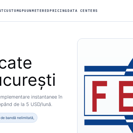
NT
CUSTOM
GPU
UNMETERED
PRICING
DATA CENTERS
cate
curești
implementare instantanee în
cepând de la 5 USD/lună.
 de bandă nelimitată,