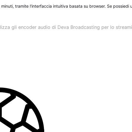
inuti, tramite l'interfaccia intuitiva basata su browser. Se possiedi 
lizza gli encoder audio di Deva Broadcasting per lo stream