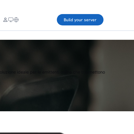
Build your server
soluzione ideale per le emittenti online che trasmettono