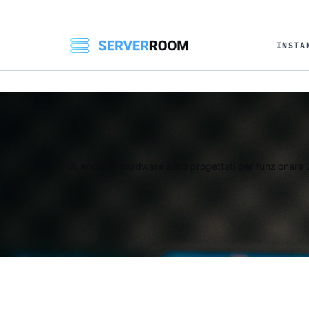
INSTA
Gli encoder hardware sono progettati per funzionare 24 