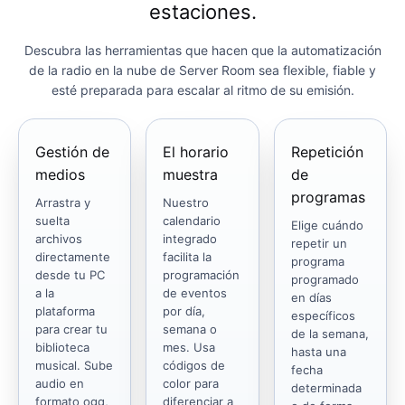
estaciones.
Descubra las herramientas que hacen que la automatización
de la radio en la nube de Server Room sea flexible, fiable y
esté preparada para escalar al ritmo de su emisión.
Gestión de
El horario
Repetición
medios
muestra
de
programas
Arrastra y
Nuestro
suelta
calendario
Elige cuándo
archivos
integrado
repetir un
directamente
facilita la
programa
desde tu PC
programación
programado
a la
de eventos
en días
plataforma
por día,
específicos
para crear tu
semana o
de la semana,
biblioteca
mes. Usa
hasta una
musical. Sube
códigos de
fecha
audio en
color para
determinada
formato ogg,
diferenciar a