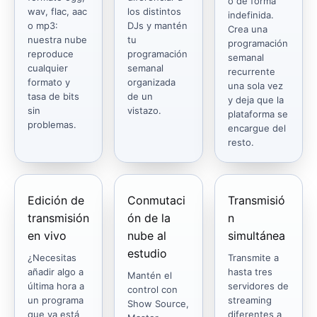
o de forma
wav, flac, aac
los distintos
indefinida.
o mp3:
DJs y mantén
Crea una
nuestra nube
tu
programación
reproduce
programación
semanal
cualquier
semanal
recurrente
formato y
organizada
una sola vez
tasa de bits
de un
y deja que la
sin
vistazo.
plataforma se
problemas.
encargue del
resto.
Edición de
Conmutaci
Transmisió
transmisión
ón de la
n
en vivo
nube al
simultánea
estudio
¿Necesitas
Transmite a
añadir algo a
hasta tres
Mantén el
última hora a
servidores de
control con
un programa
streaming
Show Source,
que ya está
diferentes a