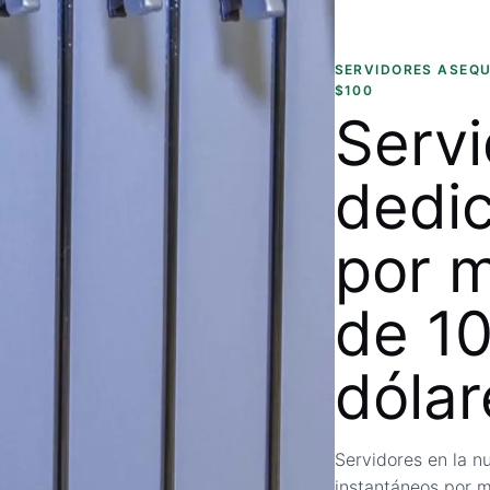
SERVIDORES ASEQU
$100
Servi
dedi
por 
de 1
dólar
Servidores en la n
instantáneos por 