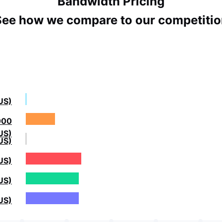
Bandwidth Pricing
See how we compare to our competitio
US)
000
US)
US)
US)
US)
US)