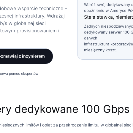
Wdróż swój dedykowany se
łodobowe wsparcie techniczne –
opóźnieniu w Ameryce Pół
snej infrastruktury. Wdrażaj
Stała stawka, niemie
/s w globalnej sieci
Żadnych niespodziewanych
stowym provisionowaniem i
dedykowany serwer 100 Gb
danych.
Infrastruktura korporacy
miesięczny koszt.
zmawiaj z inżynierem
bowa pomoc ekspertów
ery dedykowane 100 Gbps
sięcznych limitów i opłat za przekroczenie limitu, w globalnej siec