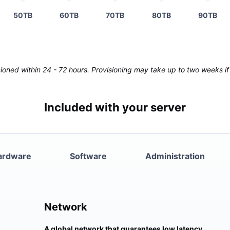
50TB
60TB
70TB
80TB
90TB
oned within 24 - 72 hours. Provisioning may take up to two weeks if 
Included with your server
ardware
Software
Administration
Network
A global network that guarantees low latency.