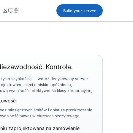
Build your server
Niezawodność. Kontrola.
iż tylko szybkością — wdróż dedykowany serwer
rojektowanej sieci o niskim opóźnieniu,
ową wydajność i efektywność klasy korporacyjnej.
stowość
ez miesięcznych limitów i opłat za przekroczenie
łą wydajność nawet w okresach szczytowego
eniu zaprojektowana na zamówienie