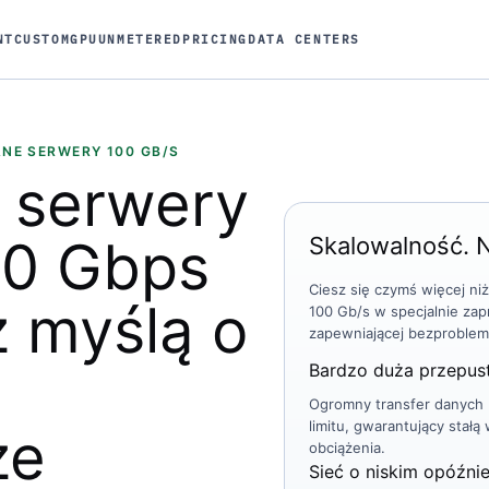
NT
CUSTOM
GPU
UNMETERED
PRICING
DATA CENTERS
NE SERWERY 100 GB/S
 serwery
00 Gbps
Skalowalność. 
Ciesz się czymś więcej n
 myślą o
100 Gb/s w specjalnie zap
zapewniającej bezproblem
Bardzo duża przepu
Ogromny transfer danych b
limitu, gwarantujący sta
ze
obciążenia.
Sieć o niskim opóźni