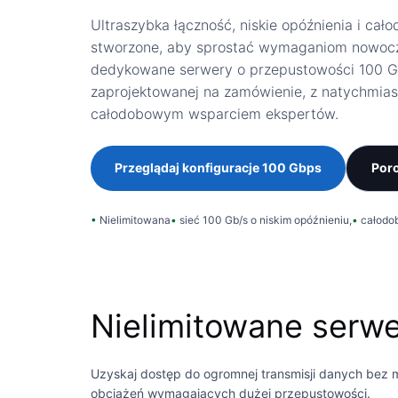
Ultraszybka łączność, niskie opóźnienia i ca
stworzone, aby sprostać wymaganiom nowocze
dedykowane serwery o przepustowości 100 Gb
zaprojektowanej na zamówienie, z natychmia
całodobowym wsparciem ekspertów.
Przeglądaj konfiguracje 100 Gbps
Poro
Nielimitowana
sieć 100 Gb/s o niskim opóźnieniu,
całodo
Nielimitowane serw
Uzyskaj dostęp do ogromnej transmisji danych bez mie
obciążeń wymagających dużej przepustowości.