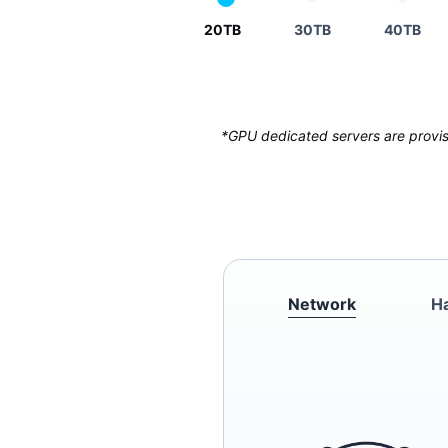
20TB
30TB
40TB
*GPU dedicated servers are provisi
Network
H