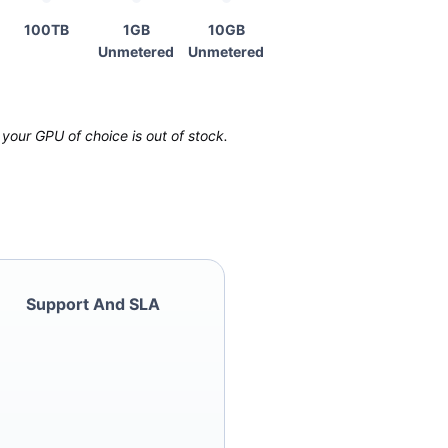
100TB
1GB
10GB
Unmetered
Unmetered
your GPU of choice is out of stock.
Support And SLA