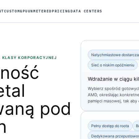
NT
CUSTOM
GPU
UNMETERED
PRICING
DATA CENTERS
Natychmiastowe dostarcza
A KLASY KORPORACYJNEJ
jność
Sieć o niskim opóźnieniu
Wdrażanie w ciągu kil
tal
Wybierz spośród gotowych
AMD, określając konkretn
waną pod
pamięci masowej, tak aby
h
Pełny dostęp do roota
B
​​Dedykowana przepustowo