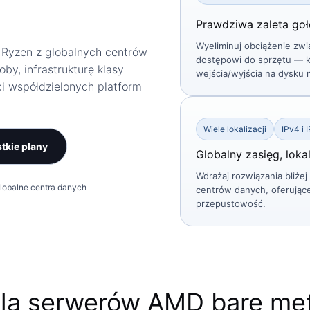
Prawdziwa zaleta go
Wyeliminuj obciążenie zwi
Ryzen z globalnych centrów
dostępowi do sprzętu — ka
by, infrastrukturę klasy
wejścia/wyjścia na dysku 
ci współdzielonych platform
Wiele lokalizacji
IPv4 i 
tkie plany
Globalny zasięg, lok
Wdrażaj rozwiązania bliżej
lobalne centra danych
centrów danych, oferujące
przepustowość.
dla serwerów AMD bare met