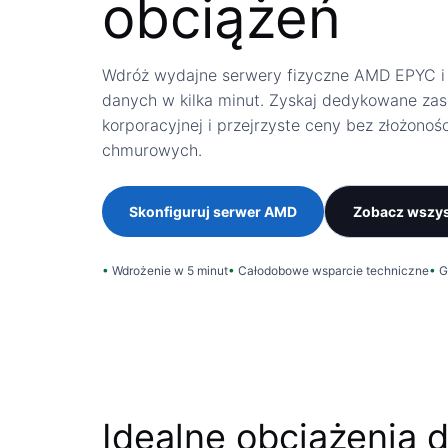
obciążeń
Wdróż wydajne serwery fizyczne AMD EPYC i 
danych w kilka minut. Zyskaj dedykowane zaso
korporacyjnej i przejrzyste ceny bez złożonoś
chmurowych.
Skonfiguruj serwer AMD
Zobacz wszys
Wdrożenie w 5 minut
Całodobowe wsparcie techniczne
G
Idealne obciążenia 