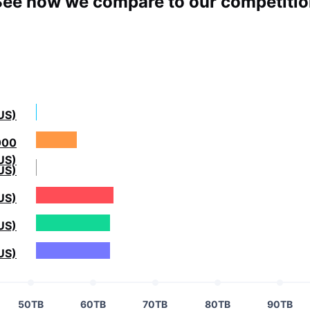
See how we compare to our competitio
US)
000
US)
US)
US)
US)
US)
50TB
60TB
70TB
80TB
90TB