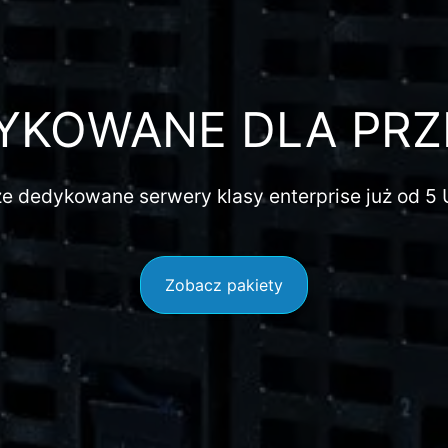
YKOWANE DLA PRZ
ze dedykowane serwery klasy enterprise już od
5
Zobacz pakiety