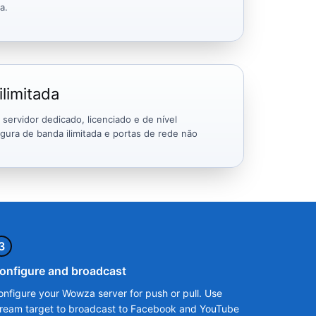
a.
limitada
servidor dedicado, licenciado e de nível
rgura de banda ilimitada e portas de rede não
3
onfigure and broadcast
onfigure your Wowza server for push or pull. Use
tream target to broadcast to Facebook and YouTube