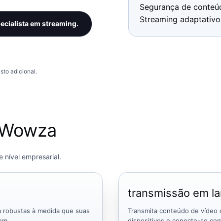
Segurança de conteú
Streaming adaptativo
cialista em streaming.
sto adicional.
 Wowza
 nível empresarial.
transmissão em la
a robustas à medida que suas
Transmita conteúdo de vídeo 
em.
dispositivos e conecte-se com