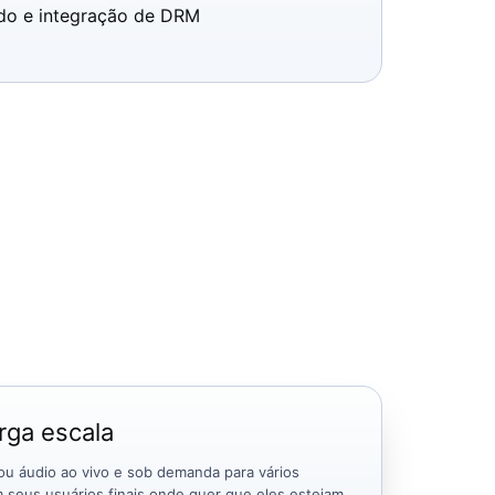
do e integração de DRM
rga escala
ou áudio ao vivo e sob demanda para vários
 seus usuários finais onde quer que eles estejam.