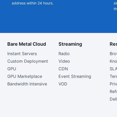
address within 24 hours.
si
t
Bare Metal Cloud
Streaming
Re
Instant Servers
Radio
Bro
Custom Deployment
Video
Kno
GPU
CDN
SL
GPU Marketplace
Event Streaming
Ter
Bandwidth Intensive
VOD
Pri
Ref
Del