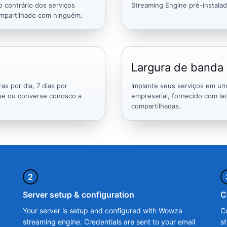
 contrário dos serviços
Streaming Engine pré-instalad
ompartilhado com ninguém.
Largura de banda i
s por dia, 7 dias por
Implante seus serviços em um 
gue ou converse conosco a
empresarial, fornecido com la
compartilhadas.
2
Server setup & configuration
C
Your server is setup and configured with Wowza
C
streaming engine. Credentials are sent to your email
s