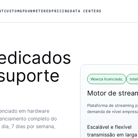
NT
CUSTOM
GPU
UNMETERED
PRICING
DATA CENTERS
dedicados
suporte
Wowza licenciado,
tota
Motor de stre
Plataforma de streaming pr
cenciado em hardware
demanda de nível empresa
renciamento completo do
 dia, 7 dias por semana,
Escalável e flexível
transmissão em larga