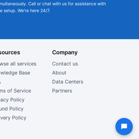
multaneously. Call or chat with us for assistance with
he setup. We're here 24/7.
sources
Company
wse all services
Contact us
wledge Base
About
A
Data Centers
ms of Service
Partners
vacy Policy
und Policy
ivery Policy