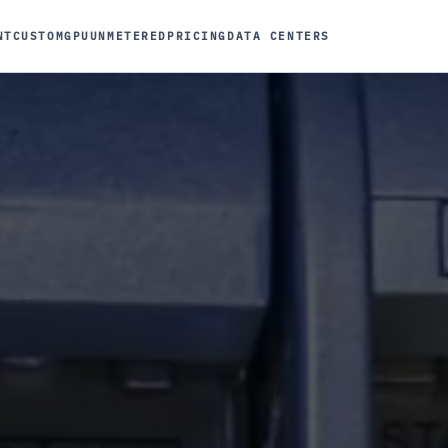
NT
CUSTOM
GPU
UNMETERED
PRICING
DATA CENTERS