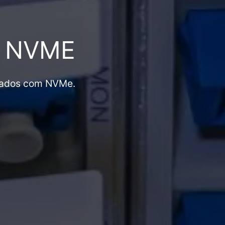
S NVME
ipados com NVMe.