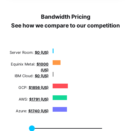
Bandwidth Pricing
See how we compare to our competition
Server Room:
$0 (US)
Equinix Metal:
$1000
(US)
IBM Cloud:
$0 (US)
GCP:
$1856 (US)
AWS:
$1791 (US)
Azure:
$1740 (US)