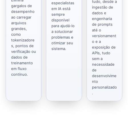
tudo, desde a
especialistas
gargalos de
ingestão de
em IA está
desempenho
dados e
sempre
ao carregar
engenharia
disponível
arquivos
de prompts
para ajudá-lo
grandes,
até o
a solucionar
como
versionament
problemas e
tokenizadore
o e a
otimizar seu
s, pontos de
exposição de
sistema.
verificação ou
APIs, tudo
dados de
sem a
treinamento
necessidade
em fluxo
de
contínuo.
desenvolvime
nto
personalizado
.