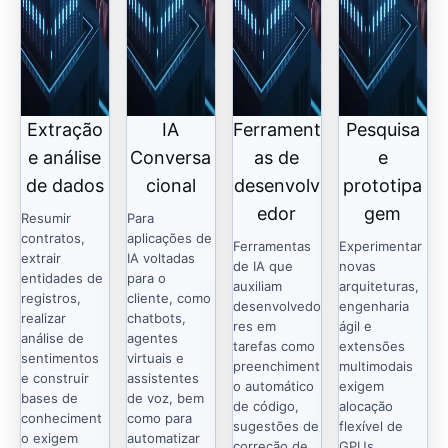
Extração
IA
Ferrament
Pesquisa
e análise
Conversa
as de
e
de dados
cional
desenvolv
prototipa
edor
gem
Resumir
Para
contratos,
aplicações de
Ferramentas
Experimentar
extrair
IA voltadas
de IA que
novas
entidades de
para o
auxiliam
arquiteturas,
registros,
cliente, como
desenvolvedo
engenharia
realizar
chatbots,
res em
ágil e
análise de
agentes
tarefas como
extensões
sentimentos
virtuais e
preenchiment
multimodais
e construir
assistentes
o automático
exigem
bases de
de voz, bem
de código,
alocação
conheciment
como para
sugestões de
flexível de
o exigem
automatizar
correção de
GPUs,