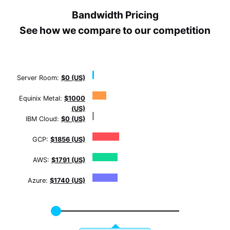
Bandwidth Pricing
See how we compare to our competition
Server Room:
$0 (US)
Equinix Metal:
$1000
(US)
IBM Cloud:
$0 (US)
GCP:
$1856 (US)
AWS:
$1791 (US)
Azure:
$1740 (US)