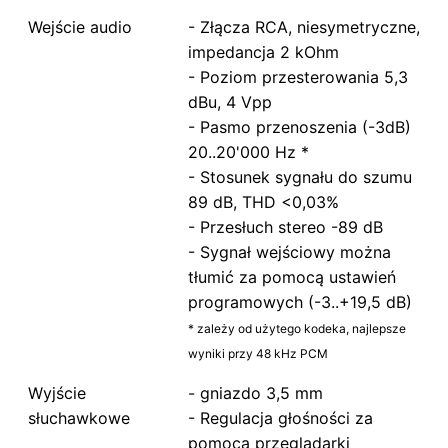
Wejście audio
- Złącza RCA, niesymetryczne,
impedancja 2 kOhm
- Poziom przesterowania 5,3
dBu, 4 Vpp
- Pasmo przenoszenia (-3dB)
20..20'000 Hz *
- Stosunek sygnału do szumu
89 dB, THD <0,03%
- Przesłuch stereo -89 dB
- Sygnał wejściowy można
tłumić za pomocą ustawień
programowych (-3..+19,5 dB)
* zależy od użytego kodeka, najlepsze
wyniki przy 48 kHz PCM
Wyjście
- gniazdo 3,5 mm
słuchawkowe
- Regulacja głośności za
pomocą przeglądarki