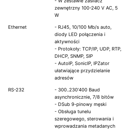
- W zestawie zasilacz
zewnętrzny 100-240 V AC, 5
W
Ethernet
- RJ45, 10/100 Mb/s auto,
diody LED połączenia i
aktywności
- Protokoły: TCP/IP, UDP, RTP,
DHCP, SNMP, SIP
- AutoIP, SonicIP, IPZator
ułatwiające przydzielanie
adresów
RS-232
- 300..230'400 Baud
asynchronicznie, 7/8 bitów
- DSub 9-pinowy męski
- Obsługa tunelu
szeregowego, sterowania i
wprowadzania metadanych