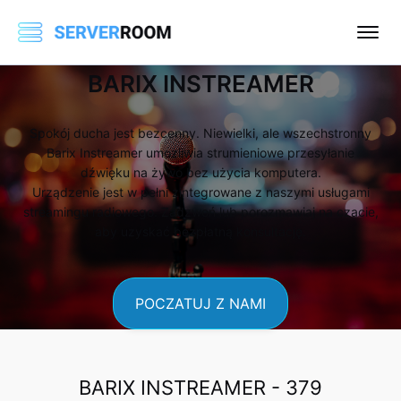
BARIX INSTREAMER
Spokój ducha jest bezcenny. Niewielki, ale wszechstronny
Barix Instreamer umożliwia strumieniowe przesyłanie
dźwięku na żywo bez użycia komputera.
Urządzenie jest w pełni zintegrowane z naszymi usługami
streamingu radiowego. Zadzwoń lub porozmawiaj na czacie,
aby uzyskać bezpłatną konsultację.
POCZATUJ Z NAMI
BARIX INSTREAMER -
379