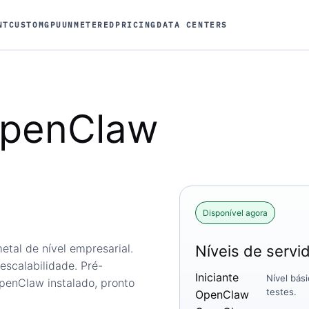
NT
CUSTOM
GPU
UNMETERED
PRICING
DATA CENTERS
penClaw
e
Disponível agora
tal de nível empresarial.
Níveis de serv
escalabilidade. Pré-
Iniciante
Nível bás
penClaw instalado, pronto
testes.
OpenClaw