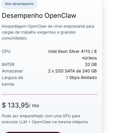
Alto desempenho
Desempenho OpenClaw
Hospedagem OpenClaw de nível empresarial para
cargas de trabalho exigentes e grandes
comunidades.
CPU
Intel Xeon Silver 4110 / 8
núcleos
BATER
32 GB
Armazenar
2 x SSD SATA de 240 GB
Largura de
1 Gbps ilimitado
banda
$ 133,95
/ mo
Pode ser emparelhado com uma GPU para
executar LLM + OpenClaw na mesma máquina.