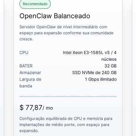
Recomendado
OpenClaw Balanceado
Servidor OpenClaw de nível intermediário com
espaço para expansão conforme sua comunidade
cresce.
CPU
Intel Xeon E3-1585L v5 / 4
núcleos
BATER
32 GB
Armazenar
SSD NVMe de 240 GB
Largura de
1 Gbps ilimitado
banda
$ 77,87
/ mo
Configuração equilibrada de CPU e memória para
implantações de médio porte, com espaço para
expansão.