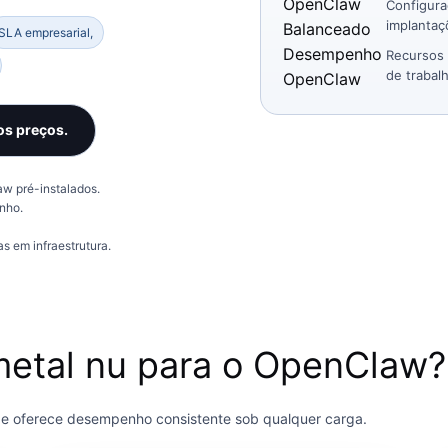
OpenClaw
Configura
implantaç
Balanceado
SLA empresarial,
Desempenho
Recursos 
de trabalh
OpenClaw
os preços.
w pré-instalados.
nho.
as em infraestrutura.
metal nu para o OpenClaw?
s e oferece desempenho consistente sob qualquer carga.