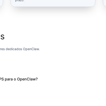
es
ores dedicados OpenClaw.
VPS para o OpenClaw?