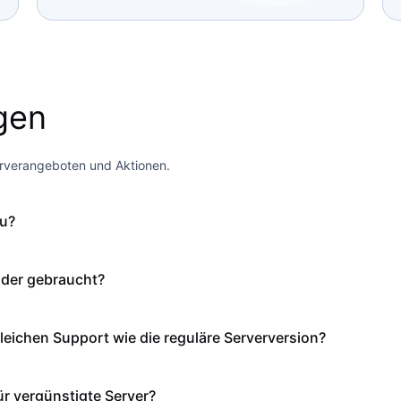
agen
erverangeboten und Aktionen.
zu?
oder gebraucht?
gleichen Support wie die reguläre Serverversion?
r vergünstigte Server?