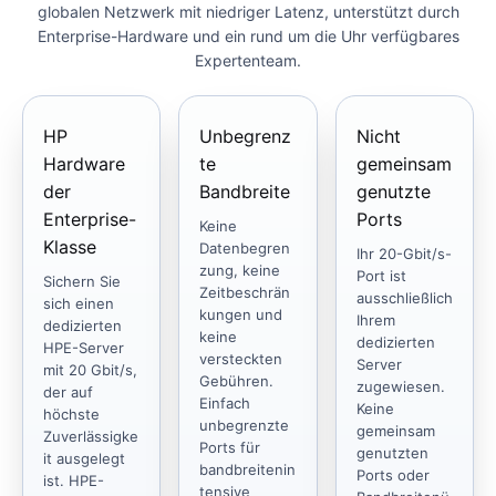
globalen Netzwerk mit niedriger Latenz, unterstützt durch
Enterprise-Hardware und ein rund um die Uhr verfügbares
Expertenteam.
HP
Unbegrenz
Nicht
Hardware
te
gemeinsam
der
Bandbreite
genutzte
Enterprise-
Ports
Keine
Klasse
Datenbegren
Ihr 20-Gbit/s-
zung, keine
Port ist
Sichern Sie
Zeitbeschrän
ausschließlich
sich einen
kungen und
Ihrem
dedizierten
keine
dedizierten
HPE-Server
versteckten
Server
mit 20 Gbit/s,
Gebühren.
zugewiesen.
der auf
Einfach
Keine
höchste
unbegrenzte
gemeinsam
Zuverlässigke
Ports für
genutzten
it ausgelegt
bandbreitenin
Ports oder
ist. HPE-
tensive