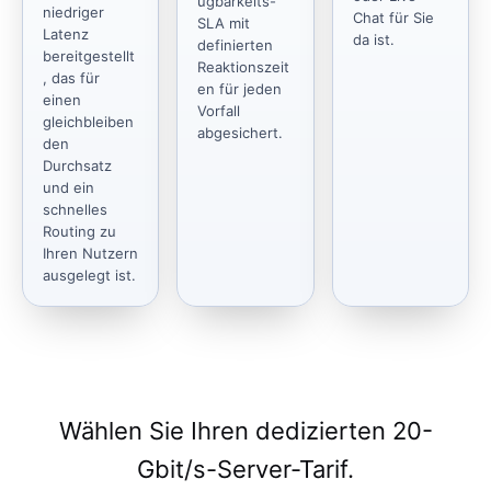
ügbarkeits-
niedriger
Chat für Sie
SLA mit
Latenz
da ist.
definierten
bereitgestellt
Reaktionszeit
, das für
en für jeden
einen
Vorfall
gleichbleiben
abgesichert.
den
Durchsatz
und ein
schnelles
Routing zu
Ihren Nutzern
ausgelegt ist.
Wählen Sie Ihren dedizierten 20-
Gbit/s-Server-Tarif.