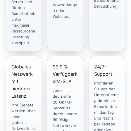
Bandbreitenü
Server sind
Anwendunge
berbuchung.
für den
n oder
Dauerbetrieb
Websites.
unter
maximaler
Ressourcena
uslastung
konzipiert.
Globales
99,9 %
24/7-
Netzwerk
Verfügbark
Support
mit
eits-SLA
Profitieren
niedriger
Sie von der
Jeder
Unterstützun
Latenz
dedizierte
g durch ein
20-Gbit/s-
Ihre Dienste
Expertentea
Server ist
werden über
m, das Tag
durch unsere
unser
und Nacht
99,9%ige
globales
per Telefon
Netzwerkverf
Netzwerk mit
oder Live-