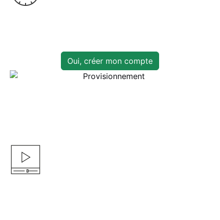
1. Inscrivez-vous
Créer votre compte est rapide et facile. Cela ne prend que
quelques minutes.
Oui, créer mon compte
2. Configure
Consultez notre base de connaissances pour accéder à des
tutoriels utiles qui vous permettront de commencer à streamer
en quelques étapes seulement. Nous recommandons le
logiciel d'encodage
OBS.
3. Passez en direct
Utilisez notre générateur de code pour créer votre lecteur,
puis collez le code sur n'importe quel site web HTML. Votre