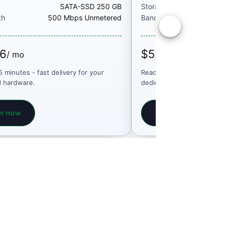
SATA-SSD 250 GB
Storage
th
500 Mbps Unmetered
Bandwidth
50
56
$52.57
/ mo
/ mo
5 minutes - fast delivery for your
Ready in 5 minutes - fast d
d hardware.
dedicated hardware.
er now
Order now