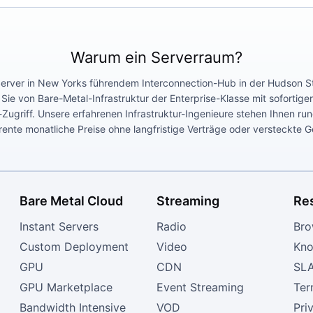
Warum ein Serverraum?
 Server in New Yorks führendem Interconnection-Hub in der Hudson 
n Sie von Bare-Metal-Infrastruktur der Enterprise-Klasse mit sofortige
Zugriff. Unsere erfahrenen Infrastruktur-Ingenieure stehen Ihnen ru
ente monatliche Preise ohne langfristige Verträge oder versteckte 
Bare Metal Cloud
Streaming
Re
Instant Servers
Radio
Bro
Custom Deployment
Video
Kno
GPU
CDN
SL
GPU Marketplace
Event Streaming
Ter
Bandwidth Intensive
VOD
Pri