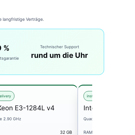
 langfristige Verträge.
9 %
Technischer Support
rund um die Uhr
tsgarantie
elivery
instant delivery
 Xeon E3-1284L v4
Intel Xeon E3-1
e 2.90 GHz
Quad Core 2.90 GHz
32 GB
RAM