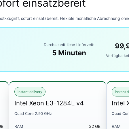
ofort einsatzbereit
t-Zugriff, sofort einsatzbereit. Flexible monatliche Abrechnung ohne
99,
Durchschnittliche Lieferzeit:
5 Minuten
Verfügbarkei
instant delivery
instant d
Intel Xeon E3-1284L v4
Intel
Quad Core 2.90 GHz
Quad Cor
GB
RAM
32 GB
RAM