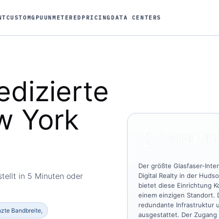
NT
CUSTOM
GPU
UNMETERED
PRICING
DATA CENTERS
edizierte
w York
Der größte Glasfaser-Inte
tellt in 5 Minuten oder
Digital Realty in der Huds
bietet diese Einrichtung 
einem einzigen Standort.
redundante Infrastruktur 
nzte Bandbreite,
ausgestattet. Der Zugang