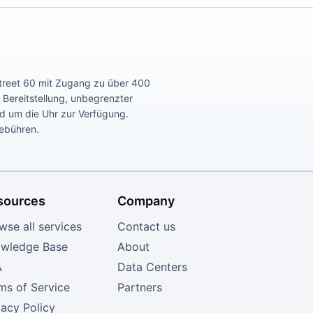
Street 60 mit Zugang zu über 400
r Bereitstellung, unbegrenzter
nd um die Uhr zur Verfügung.
Gebühren.
sources
Company
wse all services
Contact us
wledge Base
About
A
Data Centers
ms of Service
Partners
vacy Policy