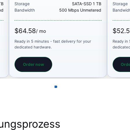
TB
Storage
SATA-SSD 1 TB
Storage
ed
Bandwidth
500 Mbps Unmetered
Bandwid
$64.58
$52.
/ mo
Ready in 5 minutes - fast delivery for your
Ready in 
dedicated hardware.
dedicate
Order now
Ord
llungsprozess